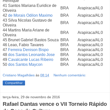
Henrique
41 Santos Mariana Euridice de
BRA
Arapiraca/AL
0
Oliveira
42
de Morais Odilon Maximo
BRA
Arapiraca/AL
0
43 Silva Nicolas Gustavo de
BRA
Arapiraca/AL
0
Oliveira
44 Martins Maria Ariane de
BRA
Arapiraca/AL
0
Oliveira
45 Brunet Gabriel Bastos Souza
BRA
Arapiraca/AL
0
46 Leao, Fabio Tavares
BRA
Arapiraca/AL
0
47
Ferreira Denison Bispo
BRA
Arapiraca/AL
0
48
dos Santos Leonardo Jose
BRA
Arapiraca/AL
0
49
Cavalcante Lucas Ribeiro
BRA
Arapiraca/AL
0
50
dos Santos Maycon
BRA
Arapiraca/AL
0
Cristiano Magalhães
às
08:14
Nenhum comentário:
Compartilhar
terça-feira, 29 de novembro de 2016
Rafael Dantas vence o VII Torneio Rápido