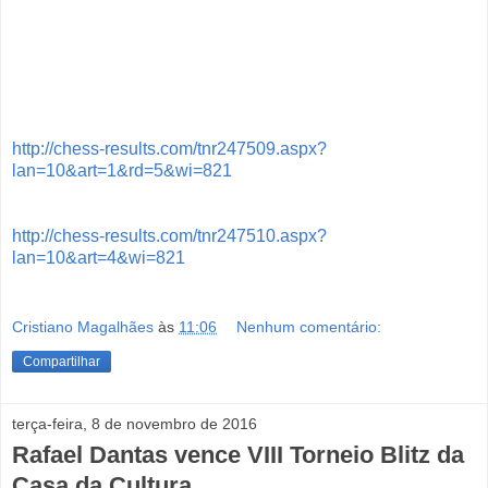
http://chess-results.com/tnr247509.aspx?
lan=10&art=1&rd=5&wi=821
http://chess-results.com/tnr247510.aspx?
lan=10&art=4&wi=821
Cristiano Magalhães
às
11:06
Nenhum comentário:
Compartilhar
terça-feira, 8 de novembro de 2016
Rafael Dantas vence VIII Torneio Blitz da
Casa da Cultura