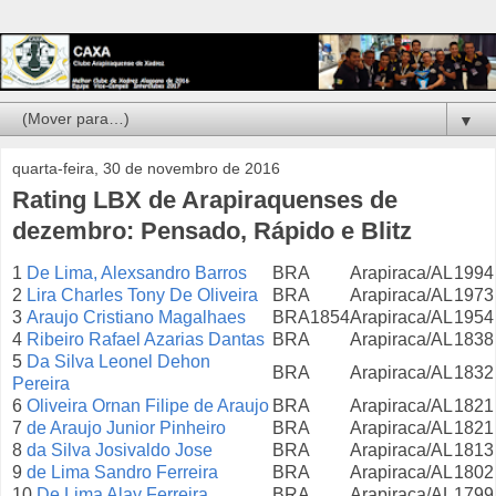
▼
quarta-feira, 30 de novembro de 2016
Rating LBX de Arapiraquenses de
dezembro: Pensado, Rápido e Blitz
1
De Lima, Alexsandro Barros
BRA
Arapiraca/AL
1994
2
Lira Charles Tony De Oliveira
BRA
Arapiraca/AL
1973
3
Araujo Cristiano Magalhaes
BRA
1854
Arapiraca/AL
1954
4
Ribeiro Rafael Azarias Dantas
BRA
Arapiraca/AL
1838
5
Da Silva Leonel Dehon
BRA
Arapiraca/AL
1832
Pereira
6
Oliveira Ornan Filipe de Araujo
BRA
Arapiraca/AL
1821
7
de Araujo Junior Pinheiro
BRA
Arapiraca/AL
1821
8
da Silva Josivaldo Jose
BRA
Arapiraca/AL
1813
9
de Lima Sandro Ferreira
BRA
Arapiraca/AL
1802
10
De Lima Alay Ferreira
BRA
Arapiraca/AL
1799