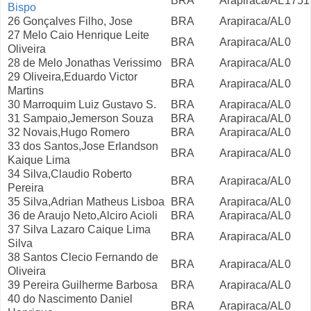
BRA
Arapiraca/AL
1751
Bispo
26 Gonçalves Filho, Jose
BRA
Arapiraca/AL
0
27 Melo Caio Henrique Leite
BRA
Arapiraca/AL
0
Oliveira
28 de Melo Jonathas Verissimo
BRA
Arapiraca/AL
0
29 Oliveira,Eduardo Victor
BRA
Arapiraca/AL
0
Martins
30 Marroquim Luiz Gustavo S.
BRA
Arapiraca/AL
0
31 Sampaio,Jemerson Souza
BRA
Arapiraca/AL
0
32 Novais,Hugo Romero
BRA
Arapiraca/AL
0
33 dos Santos,Jose Erlandson
BRA
Arapiraca/AL
0
Kaique Lima
34 Silva,Claudio Roberto
BRA
Arapiraca/AL
0
Pereira
35 Silva,Adrian Matheus Lisboa
BRA
Arapiraca/AL
0
36 de Araujo Neto,Alciro Acioli
BRA
Arapiraca/AL
0
37 Silva Lazaro Caique Lima
BRA
Arapiraca/AL
0
Silva
38 Santos Clecio Fernando de
BRA
Arapiraca/AL
0
Oliveira
39 Pereira Guilherme Barbosa
BRA
Arapiraca/AL
0
40 do Nascimento Daniel
BRA
Arapiraca/AL
0