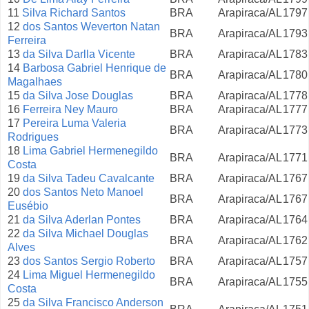
11
Silva Richard Santos
BRA
Arapiraca/AL
1797
12
dos Santos Weverton Natan
BRA
Arapiraca/AL
1793
Ferreira
13
da Silva Darlla Vicente
BRA
Arapiraca/AL
1783
14
Barbosa Gabriel Henrique de
BRA
Arapiraca/AL
1780
Magalhaes
15
da Silva Jose Douglas
BRA
Arapiraca/AL
1778
16
Ferreira Ney Mauro
BRA
Arapiraca/AL
1777
17
Pereira Luma Valeria
BRA
Arapiraca/AL
1773
Rodrigues
18
Lima Gabriel Hermenegildo
BRA
Arapiraca/AL
1771
Costa
19
da Silva Tadeu Cavalcante
BRA
Arapiraca/AL
1767
20
dos Santos Neto Manoel
BRA
Arapiraca/AL
1767
Eusébio
21
da Silva Aderlan Pontes
BRA
Arapiraca/AL
1764
22
da Silva Michael Douglas
BRA
Arapiraca/AL
1762
Alves
23
dos Santos Sergio Roberto
BRA
Arapiraca/AL
1757
24
Lima Miguel Hermenegildo
BRA
Arapiraca/AL
1755
Costa
25
da Silva Francisco Anderson