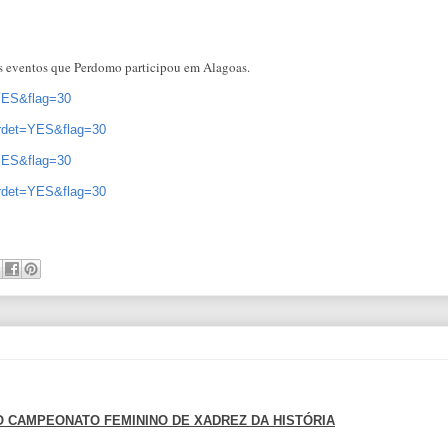
os eventos que Perdomo participou em Alagoas.
=YES&flag=30
urdet=YES&flag=30
=YES&flag=30
urdet=YES&flag=30
O CAMPEONATO FEMININO DE XADREZ DA HISTÓRIA