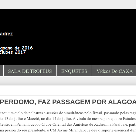
SALA DE TROFÉUS
ENQUETES
Vídeos Do CAXA
I PERDOMO, FAZ PASSAGEM POR ALAGO
zou um ciclo de palestras e sessões de simultâneas pelo Brasil, passando pelas regi
ia 13 de julho e Maceió, no dia 14 de julho. A vinda do mestre para quatro Estados
 Mente, em Pernambuco, o Clube Oriental das Américas de Xadrez, na Paraíba e, par
a pessoa do seu presidente, o CM Jayme Miranda, que deu o suporte essencial dura