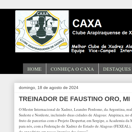
HOME
CONHEÇA O CAXA
DESTAQUES
domingo, 18 de agosto de 2024
TREINADOR DE FAUSTINO ORO, M
O Mestre Internacional de Xadrez, Leandro Perdomo, da Argentina, reali
Sudeste e Nordeste, incluindo duas cidades de Alagoas: Arapiraca, no d
fruto de parcerias com o Projeto Despertar, em Sergipe, a Academia da
para nós, com a Federação de Xadrez do Estado de Alagoas (FEXEAL), n
do enxadrista em nosso “paraíso das águas”.