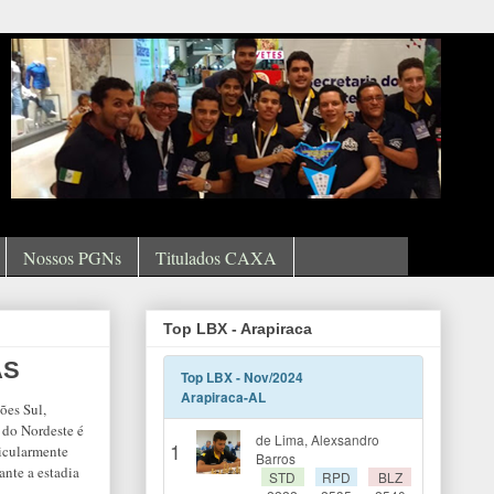
Nossos PGNs
Titulados CAXA
Top LBX - Arapiraca
AS
ões Sul,
 do Nordeste é
ticularmente
nte a estadia