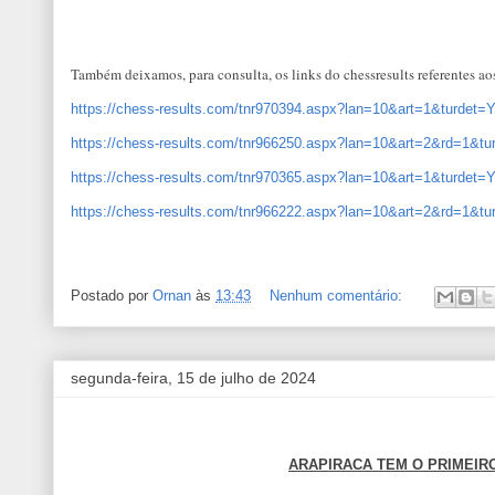
Também deixamos, para consulta, os links do chessresults referentes a
https://chess-results.com/tnr970394.aspx?lan=10&art=1&turdet
https://chess-results.com/tnr966250.aspx?lan=10&art=2&rd=1&t
https://chess-results.com/tnr970365.aspx?lan=10&art=1&turdet
https://chess-results.com/tnr966222.aspx?lan=10&art=2&rd=1&t
Postado por
Ornan
às
13:43
Nenhum comentário:
segunda-feira, 15 de julho de 2024
ARAPIRACA TEM O PRIMEIR