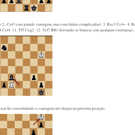
ere 2.. Ce4! com grande vantagem, mas com linhas complicadas) 3. Rxc3 Cc4+ 4. 
Cxf4 11. Tf5 Cxg2 12. Txf7 Bf6! deixando as brancas sem qualquer contrajogo.
local foi consolidando a vantagem até chegar na próxima posição.