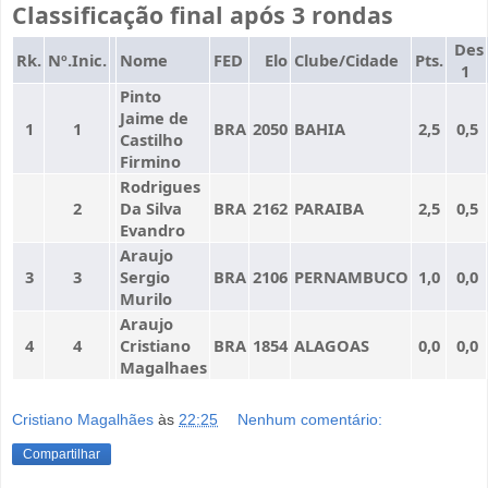
Classificação final após 3 rondas
Des
Rk.
Nº.Inic.
Nome
FED
Elo
Clube/Cidade
Pts.
1
Pinto
Jaime de
1
1
BRA
2050
BAHIA
2,5
0,5
Castilho
Firmino
Rodrigues
2
Da Silva
BRA
2162
PARAIBA
2,5
0,5
Evandro
Araujo
3
3
Sergio
BRA
2106
PERNAMBUCO
1,0
0,0
Murilo
Araujo
4
4
Cristiano
BRA
1854
ALAGOAS
0,0
0,0
Magalhaes
Cristiano Magalhães
às
22:25
Nenhum comentário:
Compartilhar