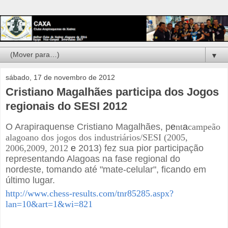
▼
sábado, 17 de novembro de 2012
Cristiano Magalhães participa dos Jogos
regionais do SESI 2012
O Arapiraquense Cristiano Magalhães, p
e
nt
a
campeão
alagoano dos jogos dos industriários/SESI (2005,
2006,2009, 2012
e
2013)
fez sua pior participação
representando Alagoas
na fase regional do
nordes
te, tomando até "mate-celular", ficando em
último lugar.
http://www.chess-results.com/tnr85285.aspx?
lan=10&art=1&wi=821