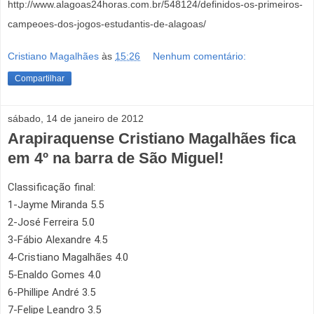
http://www.alagoas24horas.com.br/548124/definidos-os-primeiros-
campeoes-dos-jogos-estudantis-de-alagoas/
Cristiano Magalhães
às
15:26
Nenhum comentário:
Compartilhar
sábado, 14 de janeiro de 2012
Arapiraquense Cristiano Magalhães fica
em 4º na barra de São Miguel!
Classificação final:
1-Jayme Miranda 5.5
2-José Ferreira 5.0
3-Fábio Alexandre 4.5
4-Cristiano Magalhães 4.0
5-Enaldo Gomes 4.0
6-Phillipe André 3.5
7-Felipe Leandro 3.5