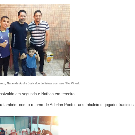
reto, Natan de Azul e Josivaldo de listras com seu filho Miguel.
 Josivaldo em segundo e Nathan em terceiro.
 também com o retorno de Aderlan Pontes aos tabuleiros, jogador tradiciona