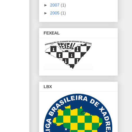
►
2007
(1)
►
2005
(1)
FEXEAL
LBX