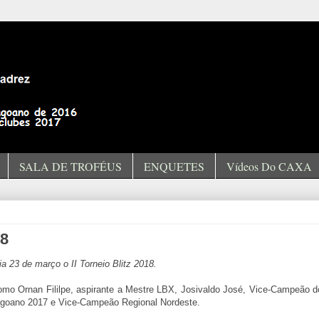
SALA DE TROFÉUS
ENQUETES
Vídeos Do CAXA
18
a 23 de março o II Torneio Blitz 2018.
mo Ornan Fililpe, aspirante a Mestre LBX, Josivaldo José, Vice-Campeão do 
goano 2017 e Vice-Campeão Regional Nordeste.