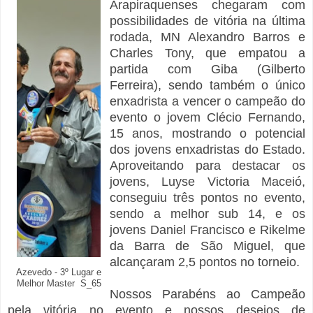
Arapiraquenses chegaram com
possibilidades de vitória na última
rodada, MN Alexandro Barros e
Charles Tony, que empatou a
partida com Giba (Gilberto
Ferreira), sendo também o único
enxadrista a vencer o campeão do
evento o jovem Clécio Fernando,
15 anos, mostrando o potencial
dos jovens enxadristas do Estado.
Aproveitando para destacar os
jovens, Luyse Victoria Maceió,
conseguiu três pontos no evento,
sendo a melhor sub 14, e os
jovens Daniel Francisco e Rikelme
da Barra de São Miguel, que
alcançaram 2,5 pontos no torneio.
Azevedo - 3º Lugar e
Melhor Master S_65
Nossos Parabéns ao Campeão
pela vitória no evento e nossos desejos de