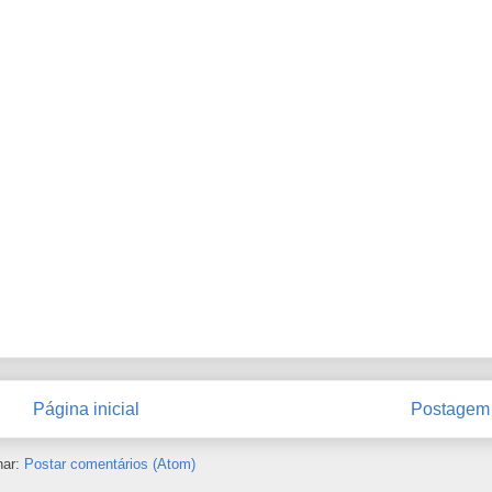
Página inicial
Postagem 
nar:
Postar comentários (Atom)