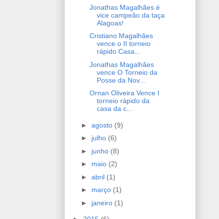
Jonathas Magalhães é
vice campeão da taça
Alagoas!
Cristiano Magalhães
vence o II torneio
rápido Casa...
Jonathas Magalhães
vence O Torneio da
Posse da Nov...
Ornan Oliveira Vence I
torneio rápido da
casa da c...
►
agosto
(9)
►
julho
(6)
►
junho
(8)
►
maio
(2)
►
abril
(1)
►
março
(1)
►
janeiro
(1)