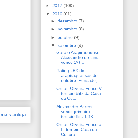
►
2017
(100)
▼
2016
(61)
►
dezembro
(7)
►
novembro
(8)
►
outubro
(9)
▼
setembro
(9)
Garoto Arapiraquense
Alexsandro de Lima
vence 1º t...
Rating LBX de
arapiraquenses de
outubro: Pensado, ...
Ornan Oliveira vence V
torneio blitz da Casa
da Cu...
Alexsandro Barros
vence primeiro
mais antiga
torneio Blitz LBX...
Ornan Oliveira vence o
III torneio Casa da
Cultura...