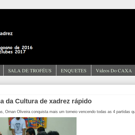
SALA DE TROFÉUS
ENQUETES
Vídeos Do CAXA
sa da Cultura de xadrez rápido
s, Ornan Oliveira conquista mais um torneio vencendo todas as 4 partidas q