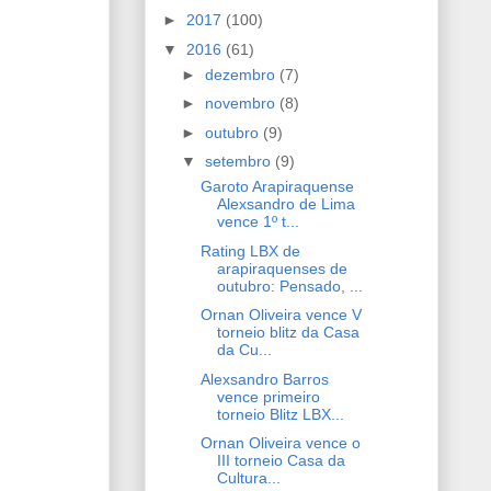
►
2017
(100)
▼
2016
(61)
►
dezembro
(7)
►
novembro
(8)
►
outubro
(9)
▼
setembro
(9)
Garoto Arapiraquense
Alexsandro de Lima
vence 1º t...
Rating LBX de
arapiraquenses de
outubro: Pensado, ...
Ornan Oliveira vence V
torneio blitz da Casa
da Cu...
Alexsandro Barros
vence primeiro
torneio Blitz LBX...
Ornan Oliveira vence o
III torneio Casa da
Cultura...