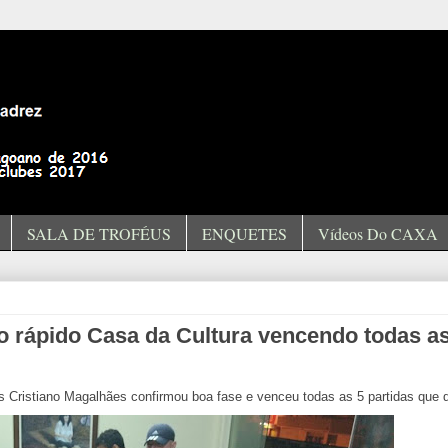
SALA DE TROFÉUS
ENQUETES
Vídeos Do CAXA
io rápido Casa da Cultura vencendo todas as
s Cristiano Magalhães confirmou boa fase e venceu todas as 5 partidas que 