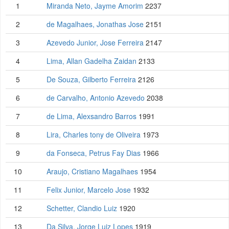
1
Miranda Neto, Jayme Amorim
2237
2
de Magalhaes, Jonathas Jose
2151
3
Azevedo Junior, Jose Ferreira
2147
4
Lima, Allan Gadelha Zaidan
2133
5
De Souza, Gilberto Ferreira
2126
6
de Carvalho, Antonio Azevedo
2038
7
de Lima, Alexsandro Barros
1991
8
Lira, Charles tony de Oliveira
1973
9
da Fonseca, Petrus Fay Dias
1966
10
Araujo, Cristiano Magalhaes
1954
11
Felix Junior, Marcelo Jose
1932
12
Schetter, Clandio Luiz
1920
13
Da Silva, Jorge Luiz Lopes
1919