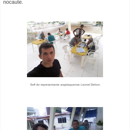
nocaute.
Self do representante arapiraquense Leonel Dehon.