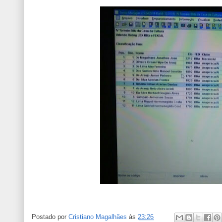
Postado por
Cristiano Magalhães
às
23:26