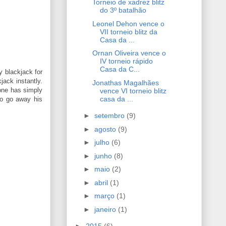
Torneio de xadrez blitz
do 3º batalhão
Leonel Dehon vence o
VII torneio blitz da
Casa da ...
Ornan Oliveira vence o
IV torneio rápido
Casa da C...
y blackjack for
jack instantly.
Jonathas Magalhães
one has simply
vence VI torneio blitz
casa da ...
to go away his
►
setembro
(9)
►
agosto
(9)
►
julho
(6)
►
junho
(8)
►
maio
(2)
►
abril
(1)
►
março
(1)
►
janeiro
(1)