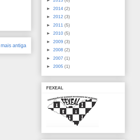
►
2015
(6)
►
2014
(2)
►
2012
(3)
►
2011
(5)
►
2010
(5)
►
2009
(3)
mais antiga
►
2008
(2)
►
2007
(1)
►
2005
(1)
FEXEAL