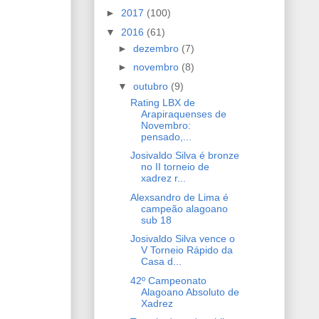
►
2017
(100)
▼
2016
(61)
►
dezembro
(7)
►
novembro
(8)
▼
outubro
(9)
Rating LBX de
Arapiraquenses de
Novembro:
pensado,...
Josivaldo Silva é bronze
no II torneio de
xadrez r...
Alexsandro de Lima é
campeão alagoano
sub 18
Josivaldo Silva vence o
V Torneio Rápido da
Casa d...
42º Campeonato
Alagoano Absoluto de
Xadrez