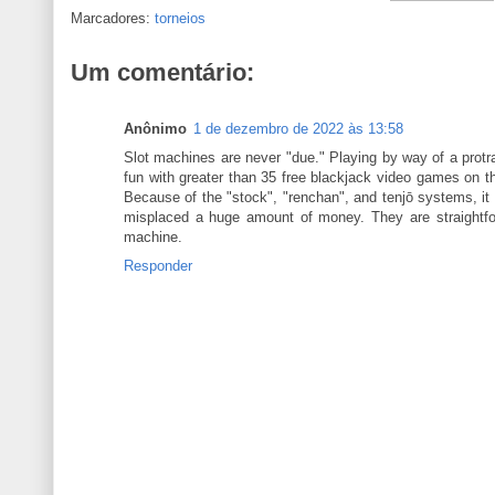
Marcadores:
torneios
Um comentário:
Anônimo
1 de dezembro de 2022 às 13:58
Slot machines are never "due." Playing by way of a protrac
fun with greater than 35 free blackjack video games on t
Because of the "stock", "renchan", and tenjō systems, 
misplaced a huge amount of money. They are straightfor
machine.
Responder