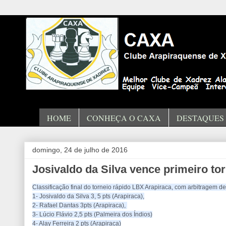
HOME
CONHEÇA O CAXA
DESTAQUES
domingo, 24 de julho de 2016
Josivaldo da Silva vence primeiro to
Classificação final do torneio rápido LBX Arapiraca, com arbitragem d
1- Josivaldo da Silva 3, 5 pts (Arapiraca),
2- Rafael Dantas 3pts (Arapiraca), 
3- Lúcio Flávio 2,5 pts (Palmeira dos Índios)
4- Alay Ferreira 2 pts (Arapiraca)