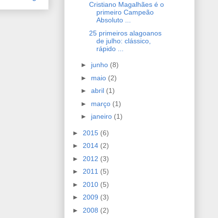
Cristiano Magalhães é o
primeiro Campeão
Absoluto ...
25 primeiros alagoanos
de julho: clássico,
rápido ...
►
junho
(8)
►
maio
(2)
►
abril
(1)
►
março
(1)
►
janeiro
(1)
►
2015
(6)
►
2014
(2)
►
2012
(3)
►
2011
(5)
►
2010
(5)
►
2009
(3)
►
2008
(2)