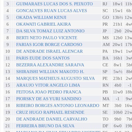
3
GUIMARAES LUCAS DOS S. PEIXOTO
RJ
18w1
11
4
GONCALVES RUAN LUCAS ALVES
SC
15w1
6b
5
OKADA WILLIAM KENJI
GO
13b½
12
6
OKAWATI GABRIEL AKIRA
PR
21b1
4w
7
DA SILVA TOMAZ LUIZ ANTONIO
JP
2b0
20
8
BERTI NETO PAULO VICENTE
MS
12b0
13
9
FARIAS IGOR BORGE CARDOSO
AM
20w1
17
10
DE ANDRADE ISRAEL ALENCAR
PA
19w1
1w
11
PARIS EUDE DOS SANTOS
BA
16b1
3w
12
BEZERRA ALEXANDRE SARAIVA
CE
8w1
5b
13
SHIRAISHI WILLIAN MAKOTO H.
SP
5w½
8b
14
MARQUES MATHEUS AUGUSTO SILVA
PE
23b1
2w
15
ARAUJO VITOR ANGELO LIMA
RN
4b0
-1
16
FEITOSA JOAO PEDRO FRANCA
PB
11w0
18
17
PIORSKY DE AS YURI SANDINO
MA
-1
9w
18
RIBEIRO BORGES ANTONIO LEONARDO
MT
3b0
16
19
CRUZ HUGO RAPHAEL RESENDE
SE
10b0
21
20
DE ANDRADE DANIEL CARVALHO
TO
9b0
7b
21
FERREIRA BRUNO DA SILVA
DF
6w0
19