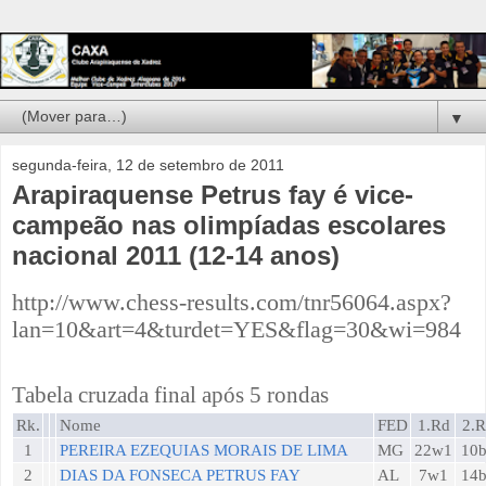
▼
segunda-feira, 12 de setembro de 2011
Arapiraquense Petrus fay é vice-
campeão nas olimpíadas escolares
nacional 2011 (12-14 anos)
http://www.chess-results.com/tnr56064.aspx?
lan=10&art=4&turdet=YES&flag=30&wi=984
Tabela cruzada final após 5 rondas
Rk.
Nome
FED
1.Rd
2.R
1
PEREIRA EZEQUIAS MORAIS DE LIMA
MG
22w1
10
2
DIAS DA FONSECA PETRUS FAY
AL
7w1
14